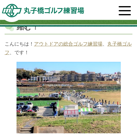
ホーム
>
スタッフブログ一覧
>
健康
>
縮む！
縮む！
こんにちは！
アウトドアの総合ゴルフ練習場
、
丸子橋ゴル
フ
、です！