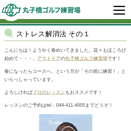
ホーム
>
スタッフブログ一覧
>
健康
>
ストレス解消法
その１
ストレス解消法 その１
こんにちは！ようやく春めいてきました。花々もほころび
始めて・・・。
アウトドア
の
丸子橋ゴルフ練習場
です！
春になったらコースへ、という方が「その前に練習！」と
いらっしゃっています。
よろしければ
プロのレッスン
もおススメです！
レッスンのご予約はtel：044-411-4005までどうぞ！