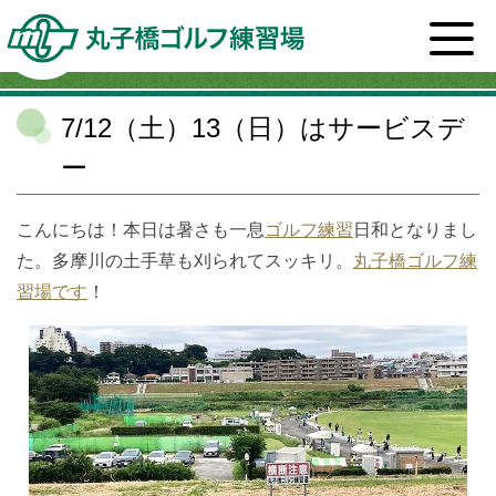
ホーム
>
スタッフブログ一覧
>
丸子橋ゴルフ練習場
>
7/12（土）13（日）はサービスデー
7/12（土）13（日）はサービスデ
ー
こんにちは！本日は暑さも一息
ゴルフ練習
日和となりまし
た。多摩川の土手草も刈られてスッキリ。
丸子橋ゴルフ練
習場です
！