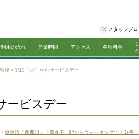
スタッフブロ
ご利用の流れ
営業時間
アクセス
各種料金
割引プラン
習場
>
3/10（月）からサービスデー
らサービスデー
！
東急線「多摩川」「新丸子」駅からウォーキングで７分程、