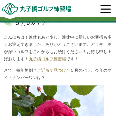
ホーム
>
スタッフブログ一覧
>
周辺情報
>
５月のバラ
５月のバラ
こんにちは！連休もあと少し。連休中に新しいお客様も多
くお迎えできました。ありがとうございます。どうぞ、奥
が深いゴルフをこれからもお続けください！お待ち申し上
げおります！
丸子橋ゴルフ練習場
です！
さて、毎年恒例？
ご近所で見つけた
５月のバラ、今年のマ
イ・ナンバーワンは？