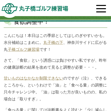
ホーム
>
スタッフブログ一覧
>
健康
>
食欲調整中！
食欲調整中！
こんにちは！本日はこの季節としてはしのぎやすいかも。
水分補給はこまめに。
丸子橋の下
、神奈川サイドに広がる
丸
子橋ゴルフ練習場
です！
さて、「食欲」という誘惑には負けやすい私ですが、昨年
の健康診断の結果を改めて見ると調整が必要・・・。
甘いものはなかなか制限できない
のですが（泣）、できる
ところから、というわけで「油」と「食べる量」の調整に
只今チャレンジ中。「油」は取った方が良いものの、私の
場合は「取りすぎ」。
「食べる量」に関しては診断書をよく読むと「少し減らし