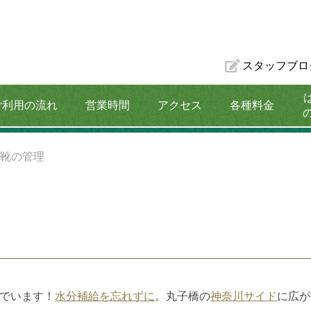
スタッフブロ
ご利用の流れ
営業時間
アクセス
各種料金
割引プラン
>
靴の管理
でいます！
水分補給を忘れずに
。丸子橋の
神奈川サイド
に広が