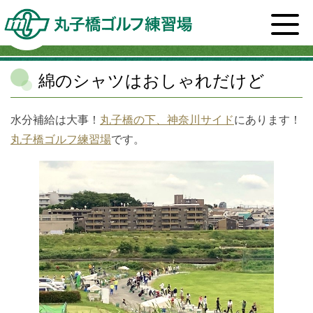
ホーム
>
スタッフブログ一覧
>
ファッション
>
綿のシ
ャツはおしゃれだけど
綿のシャツはおしゃれだけど
水分補給は大事！
丸子橋の下、神奈川サイド
にあります！
丸子橋ゴルフ練習場
です。