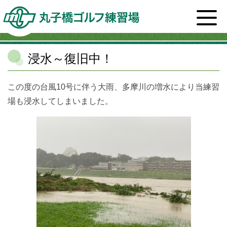
ホーム
>
スタッフブログ一覧
>
丸子橋ゴルフ練習場
>
浸水～復旧中！
浸水～復旧中！
この度の台風10号に伴う大雨、多摩川の増水により当練習
場も浸水してしまいました。