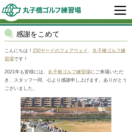
ホーム
>
スタッフブログ一覧
>
丸子橋ゴルフ練習場
>
感謝をこめて
感謝をこめて
こんにちは！
250ヤードのフェアウェイ
、
丸子橋ゴルフ練
習場
です！
2021年も皆様には、
丸子橋ゴルフ練習場
にご来場いただ
き、スタッフ一同、心より感謝申し上げます。ありがとう
ございました。