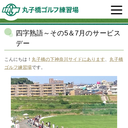
ホーム
>
スタッフブログ一覧
>
丸子橋ゴルフ練習場
>
四字熟語～その5＆7月のサービスデー
四字熟語～その5＆7月のサービス
デー
こんにちは！
丸子橋の下神奈川サイドにあります
、
丸子橋
ゴルフ練習場
です。