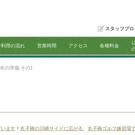
スタッフブロ
ご利用の流れ
営業時間
アクセス
各種料金
割引プラン
>
冬の準備 その1
ざいます
！
丸子橋の川崎サイドに広がる
、
丸子橋ゴルフ練習場