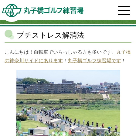
ホーム
>
スタッフブログ一覧
>
健康
>
プチストレス解
消法
プチストレス解消法
こんにちは！自転車でいらっしゃる方も多いです。
丸子橋
の神奈川サイドにあります
！
丸子橋ゴルフ練習場です
！