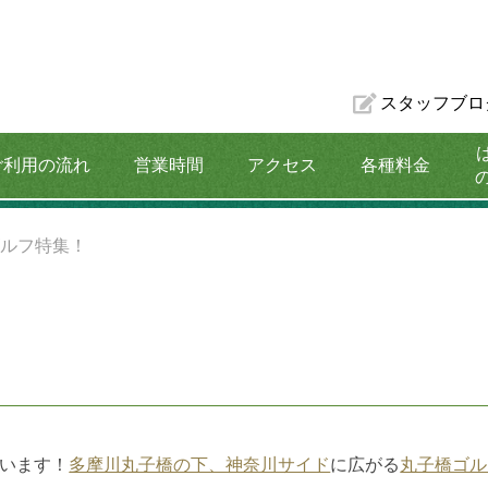
スタッフブロ
ご利用の流れ
営業時間
アクセス
各種料金
割引プラン
ゴルフ特集！
います！
多摩川丸子橋の下、神奈川サイド
に広がる
丸子橋ゴル