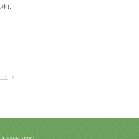
ち申し
ー！
利用約款（PDF）