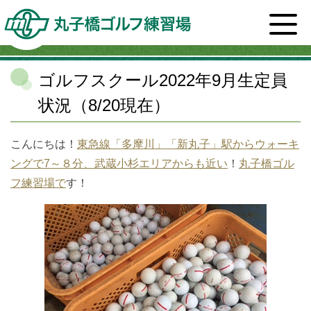
ホーム
>
スタッフブログ一覧
>
スクール
>
ゴルフスク
ール2022年9月生定員状況（8/20現在）
ゴルフスクール2022年9月生定員
状況（8/20現在）
こんにちは！
東急線「多摩川」「新丸子」駅からウォーキ
ングで7～８分、武蔵小杉エリアからも近い
！
丸子橋ゴル
フ練習場で
す！