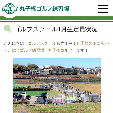
ホーム
>
スタッフブログ一覧
>
スクール
>
ゴルフスク
ール1月生定員状況
ゴルフスクール1月生定員状況
こんにちは！
ゴルフスクール
も実施中！
丸子橋の下に広が
る
、
総合ゴルフ練習場
、
丸子橋ゴルフ
、です！