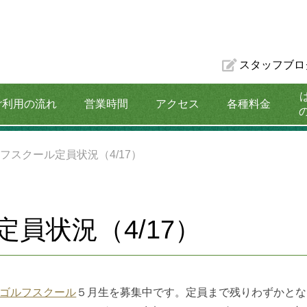
スタッフブロ
ご利用の流れ
営業時間
アクセス
各種料金
割引プラン
フスクール定員状況（4/17）
員状況（4/17）
ゴルフスクール
５月生を募集中です。定員まで残りわずかとな