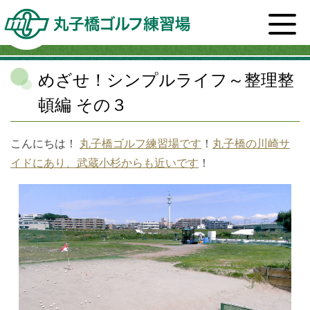
ホーム
>
スタッフブログ一覧
>
カルチャー
>
めざせ！
シンプルライフ～整理整頓編 その３
めざせ！シンプルライフ～整理整
頓編 その３
こんにちは！
丸子橋ゴルフ練習場です
！
丸子橋の川崎サ
イドにあり、武蔵小杉からも近いです
！