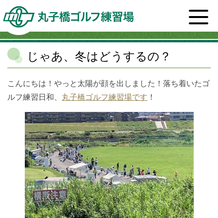
ホーム
>
スタッフブログ一覧
>
未分類
>
じゃあ、冬は
どうするの？
じゃあ、冬はどうするの？
こんにちは！やっと太陽が顔を出しました！落ち着いたゴ
ルフ練習日和、
丸子橋ゴルフ練習場です
！